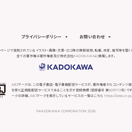
プライバシーポリシー
お問い合わせ
ページで使用されているイラスト・画像・文章・
ロゴ等の無断使用、転載、改変、複写等を堅く
全ての著作権は著作権者及び株式会社KADOKAWAに帰属します。
ABJマークは、この電子書店・電子書籍配信サービスが、著作権者からコンテンツ
を得た正規版配信サービスであることを示す登録商標（登録番号 第6091713号）です
ークの詳細、ABJマークを掲示しているサービスの一覧はこちら
https://aebs.or.jp
©KADOKAWA CORPORATION 2026