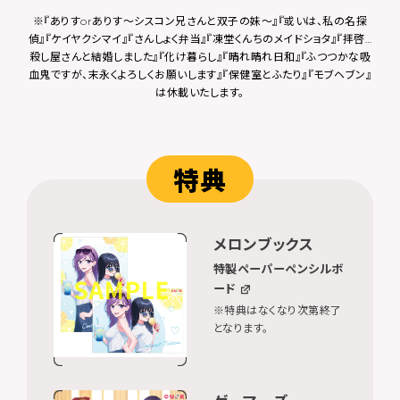
※『ありすorありす〜シスコン兄さんと双子の妹〜』『或いは、私の名探
偵』『ケイヤクシマイ』『さんしょく弁当』『凍堂くんちのメイドショタ』『拝啓…
殺し屋さんと結婚しました』『化け暮らし』『晴れ晴れ日和』『ふつつかな吸
血鬼ですが、末永くよろしくお願いします』『保健室とふたり』『モブヘブン』
は休載いたします。
特典
メロンブックス
特製ペーパーペンシルボ
ード
※特典はなくなり次第終了
となります。