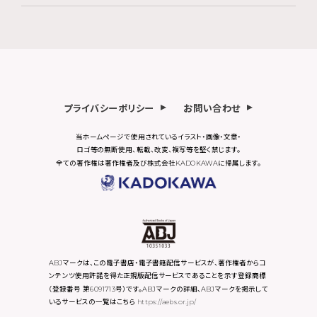
プライバシーポリシー
お問い合わせ
当ホームページで使用されているイラスト・画像・文章・
ロゴ等の無断使用、転載、改変、複写等を堅く禁じます。
全ての著作権は著作権者及び株式会社KADOKAWAに帰属します。
ABJマークは、この電子書店・電子書籍配信サービスが、著作権者からコ
ンテンツ使用許諾を得た正規版配信サービスであることを示す登録商標
（登録番号 第6091713号）です。ABJマークの詳細、ABJマークを掲示して
いるサービスの一覧はこちら
https://aebs.or.jp/