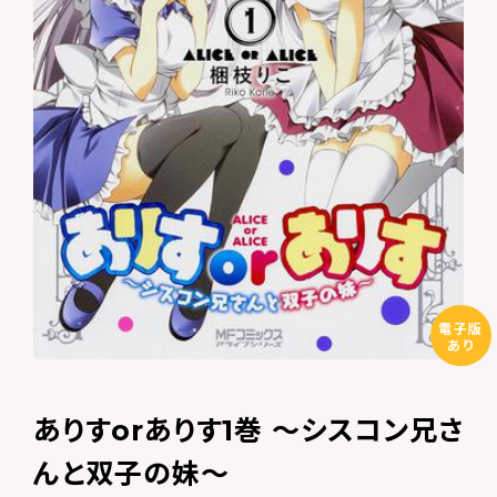
電子版
あり
ありすorありす1巻 ～シスコン兄さ
んと双子の妹～