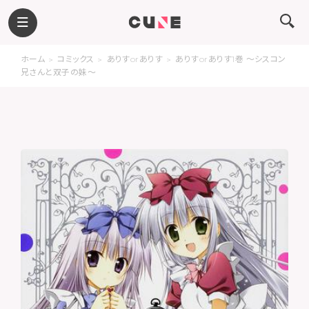
ホーム
コミックス
ありすorありす
ありすorありす1巻 ～シスコン
兄さんと双子の妹～