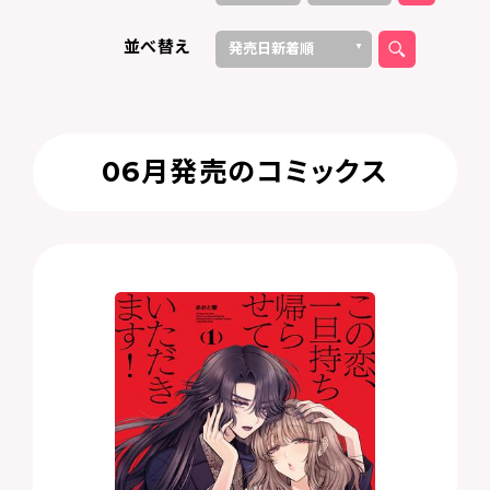
2026
2024
2020
2023
2022
2025
2019
2018
2016
2014
2021
2017
2015
10
12
11
9
8
6
4
7
3
2
5
1
並べ替え
発売日新着順
タイトル順（昇順）
タイトル順（降順）
06月発売のコミックス