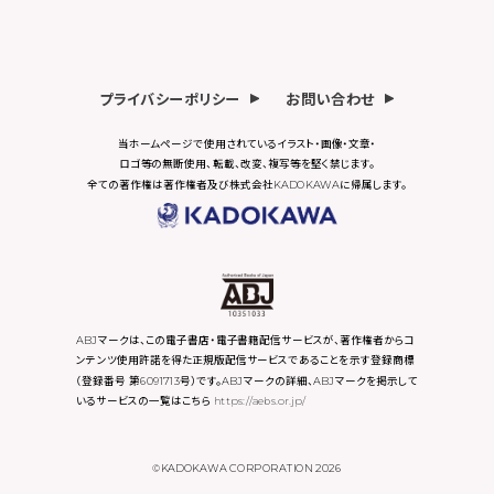
プライバシーポリシー
お問い合わせ
当ホームページで使用されているイラスト・画像・文章・
ロゴ等の無断使用、転載、改変、複写等を堅く禁じます。
全ての著作権は著作権者及び株式会社KADOKAWAに帰属します。
ABJマークは、この電子書店・電子書籍配信サービスが、著作権者からコ
ンテンツ使用許諾を得た正規版配信サービスであることを示す登録商標
（登録番号 第6091713号）です。ABJマークの詳細、ABJマークを掲示して
いるサービスの一覧はこちら
https://aebs.or.jp/
©KADOKAWA CORPORATION 2026