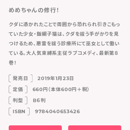
めめちゃんの修行！
クダに憑かれたことで周囲から恐れられ引きこもっ
ていた少女・飯綱子猫は、クダを祓う手がかりを見
つけるため、悪霊を祓う診療所にて巫女として働い
ている。大人気束縛系主従ラブコメディ、最新第８
巻！
発売日
2019年1月23日
定価
660円（本体600円＋税）
判型
Ｂ６判
ISBN
9784040653426