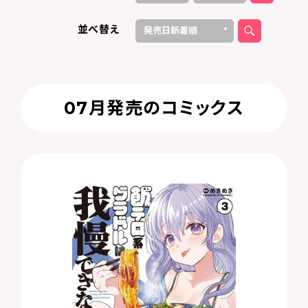
2026
2024
2020
2023
2022
2025
2019
2018
2016
2014
2021
2017
2015
10
12
11
9
8
6
4
7
3
2
5
1
並べ替え
発売日新着順
タイトル順（昇順）
タイトル順（降順）
07月発売のコミックス