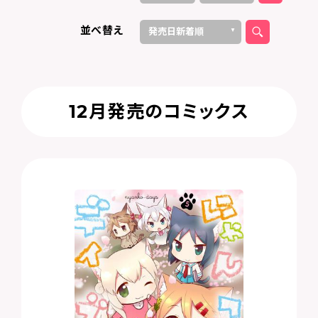
2026
2024
2020
2023
2022
2025
2019
2018
2016
2014
2021
2017
2015
10
12
11
9
8
6
4
7
3
2
5
1
並べ替え
発売日新着順
タイトル順（昇順）
タイトル順（降順）
12月発売のコミックス