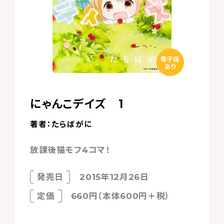
電子版
あり
にゃんこデイズ 1
著者：たらばがに
放課後猫モフ4コマ！
発売日
2015年12月26日
定価
660円（本体600円＋税）