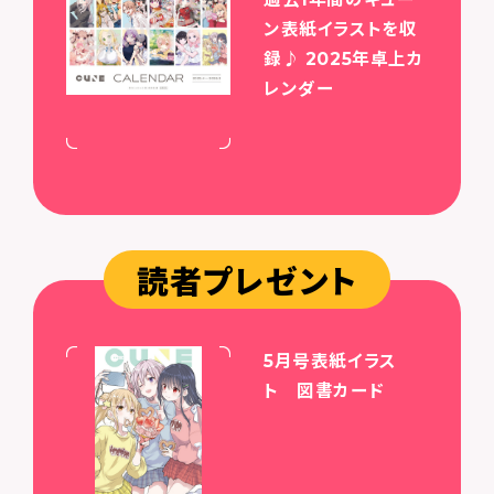
ン表紙イラストを収
録♪ 2025年卓上カ
レンダー
読者プレゼント
5月号表紙イラス
ト 図書カード