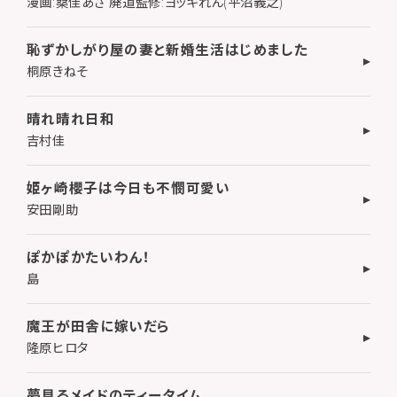
漫画:桑佳あさ 廃道監修:ヨッキれん(平沼義之)
恥ずかしがり屋の妻と新婚生活はじめました
桐原きねそ
晴れ晴れ日和
吉村佳
姫ヶ崎櫻子は今日も不憫可愛い
安田剛助
ぽかぽかたいわん！
島
魔王が田舎に嫁いだら
隆原ヒロタ
夢見るメイドのティータイム