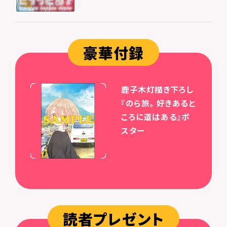
豪華付録
鹿子木灯描き下ろし
『のら旅。 好きあると
ころに道はある』ポ
スター
読者プレゼント