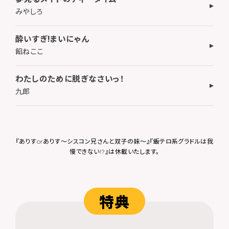
みやしろ
酔いすぎ!まいにゃん
餡ねここ
わたしのために脱ぎなさいっ！
九郎
『ありすorありす～シスコン兄さんと双子の妹～』『飯テロ系グラドルは我
慢できない!?』は休載いたします。
特典