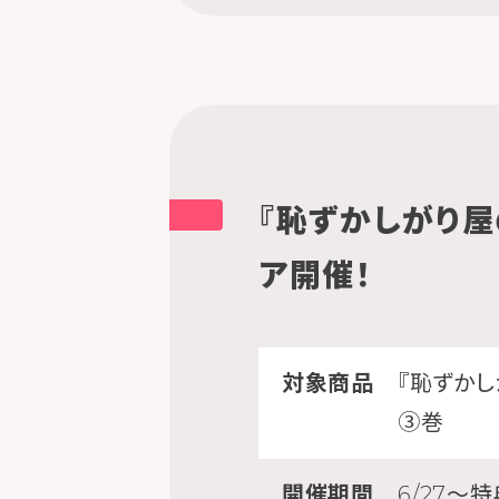
『恥ずかしがり屋
ア開催！
対象商品
『恥ずか
③巻
開催期間
6/27～