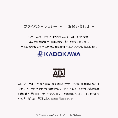
プライバシーポリシー
お問い合わせ
当ホームページで使用されているイラスト・画像・文章・
ロゴ等の無断使用、転載、改変、複写等を堅く禁じます。
全ての著作権は著作権者及び株式会社KADOKAWAに帰属します。
ABJマークは、この電子書店・電子書籍配信サービスが、著作権者からコ
ンテンツ使用許諾を得た正規版配信サービスであることを示す登録商標
（登録番号 第6091713号）です。ABJマークの詳細、ABJマークを掲示して
いるサービスの一覧はこちら
https://aebs.or.jp/
©KADOKAWA CORPORATION 2026