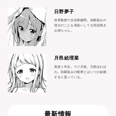
日野夢子
体育教師で水泳部顧問。幼馴染みの
啓太のことを弟扱いしてる世話焼き
お姉ちゃん。
月邑絵理菜
高校１年生。マジ天使。天然ほわほ
わ。幼馴染みの航希とはいつか結婚
すると思っている。
最新情報