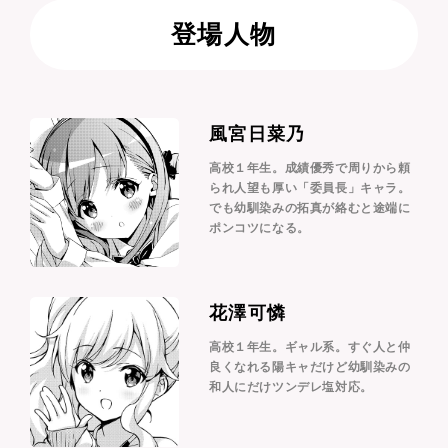
登場人物
風宮日菜乃
高校１年生。成績優秀で周りから頼
られ人望も厚い「委員長」キャラ。
でも幼馴染みの拓真が絡むと途端に
ポンコツになる。
花澤可憐
高校１年生。ギャル系。すぐ人と仲
良くなれる陽キャだけど幼馴染みの
和人にだけツンデレ塩対応。