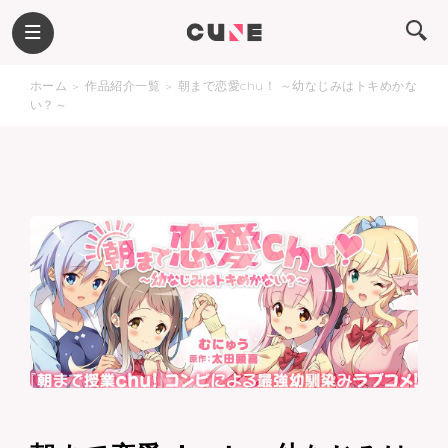
ホーム
作品紹介一覧
朝まで恋愛chu！ ～幼なじみはトキめかな
い？～