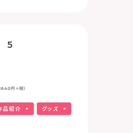
 ５
体640円＋税）
作品紹介
グッズ