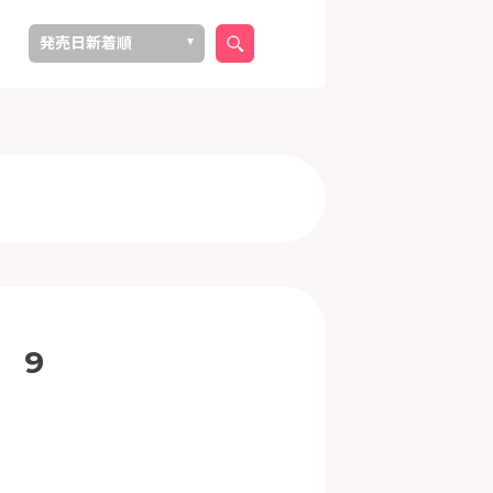
え
発売日新着順
タイトル順（昇順）
タイトル順（降順）
 9