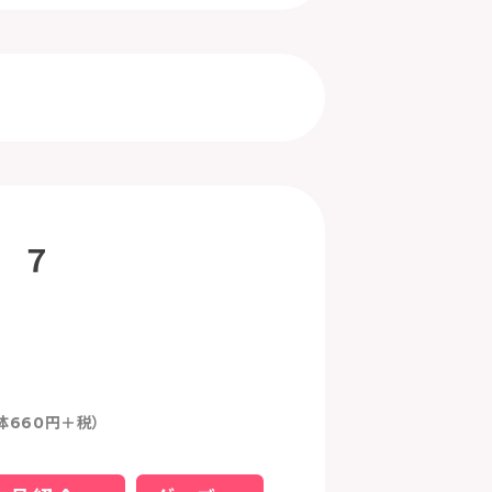
 ７
体660円＋税）