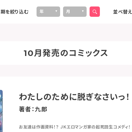
期を絞り込む
並べ替
年
月
2024
2026
2020
2025
2023
2022
2014
2019
2018
2017
2016
2021
2015
10
12
11
4
9
8
7
6
5
3
2
1
10月発売のコミックス
わたしのために脱ぎなさいっ！
著者：九郎
お友達は作画資料！？ ＪＫエロマンガ家の起死回生コメディ！