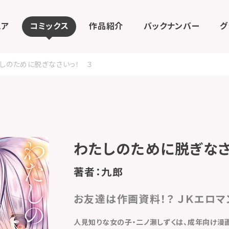
ェア
コミックス
作品紹介
バックナンバー
グ
しのために脱ぎなさいっ！ ３
わたしのために脱ぎなさ
著者：九郎
お友達は作画資料！？ ＪＫエロ
人見知りな女の子・二ノ瀬しずくは、成年向け漫