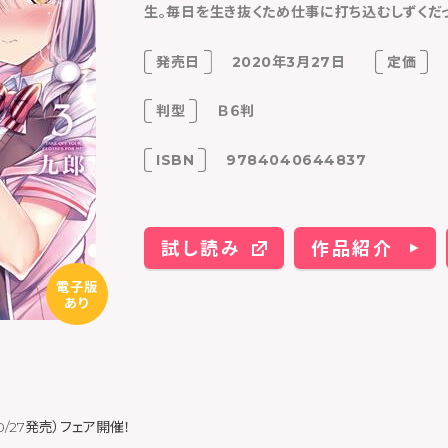
生。毎日を生き抜くため仕事に打ち込むしずくだ
発売日
2020年3月27日
定価
判型
Ｂ６判
ISBN
9784040644837
試し読み
作品紹介
電子版
あり
0/27発売）フェア開催！