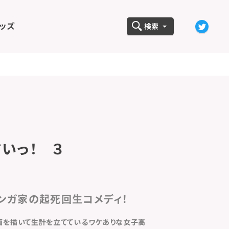
ッズ
検索
いっ！ ３
マンガ家の起死回生コメディ！
画を描いて生計を立てているワケありな女子高