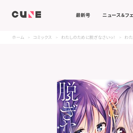
最新号
ニュース＆フ
ホーム
コミックス
わたしのために脱ぎなさいっ！
わた