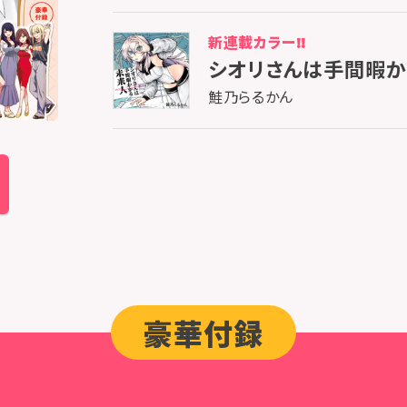
新連載カラー!!
シオリさんは手間暇
鮭乃らるかん
豪華付録